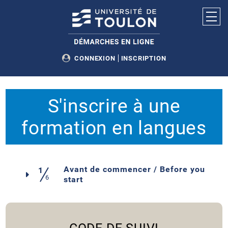
Ouvr
CONNEXION
INSCRIPTION
ACCUEIL
S'inscrire à une
MES DÉMARCHES
formation en langues
MON COMPTE
Avant de commencer / Before you
1
6
(étape courante)
start